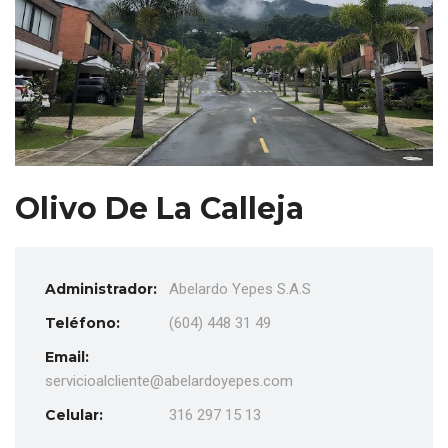
Olivo De La Calleja
Administrador:
Abelardo Yepes S.A.S
Teléfono:
(604) 448 31 49
Email:
servicioalcliente@abelardoyepes.com
Celular:
316 297 15 13