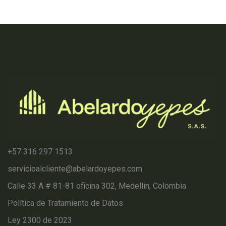
+57 316 297 1513
servicioalcliente@abelardoyepes.com
Calle 33 A # 81-81 oficina 302, Medellin, Colombia
Política de Tratamiento de Datos
Ley 2300 de 2023