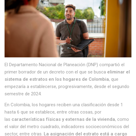
El Departamento Nacional de Planeación (DNP) compartió el
primer borrador de un decreto con el que se busca
eliminar el
sistema de estratos en los hogares de Colombia
, que
empezaría a establecerse, progresivamente, desde el segundo
semestre de 2024.
En Colombia, los hogares reciben una clasificación desde 1
hasta 6 que se establece, entre otras cosas, por
las
características físicas y externas de la vivienda
, como
el valor del metro cuadrado, indicadores socioeconómicos del
sector, entre otras.
La asignación del estrato está a cargo