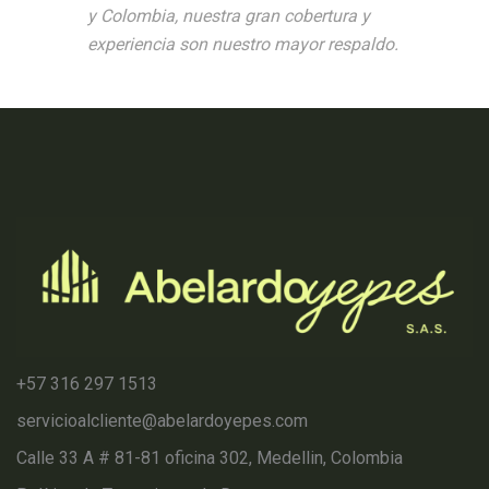
y Colombia, nuestra gran cobertura y
experiencia son nuestro mayor respaldo.
+57 316 297 1513
servicioalcliente@abelardoyepes.com
Calle 33 A # 81-81 oficina 302, Medellin, Colombia