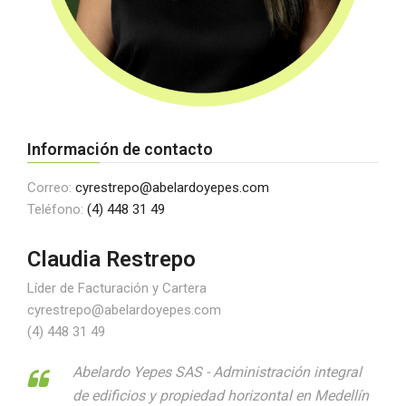
Información de contacto
Correo:
cyrestrepo@abelardoyepes.com
Teléfono:
(4) 448 31 49
Claudia Restrepo
Líder de Facturación y Cartera
cyrestrepo@abelardoyepes.com
(4) 448 31 49
Abelardo Yepes SAS - Administración integral
de edificios y propiedad horizontal en Medellín