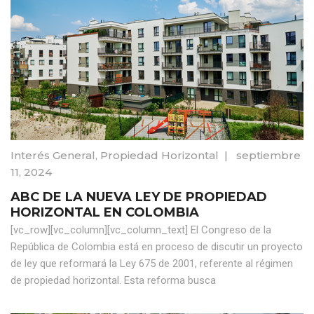
Interés General
,
Propiedad Horizontal
|
septiembre
11, 2024
ABC DE LA NUEVA LEY DE PROPIEDAD
HORIZONTAL EN COLOMBIA
[vc_row][vc_column][vc_column_text] El Congreso de la
República de Colombia está en proceso de discutir un proyecto
de ley que reformará la Ley 675 de 2001, referente al régimen
de propiedad horizontal. Esta reforma busca