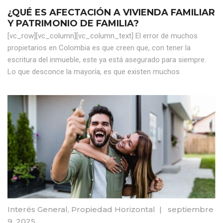
¿QUÉ ES AFECTACIÓN A VIVIENDA FAMILIAR
Y PATRIMONIO DE FAMILIA?
[vc_row][vc_column][vc_column_text] El error de muchos
propietarios en Colombia es que creen que, con tener la
escritura del inmueble, este ya está asegurado para siempre.
Lo que desconce la mayoría, es que existen muchos
Interés General
,
Propiedad Horizontal
|
septiembre
9, 2025