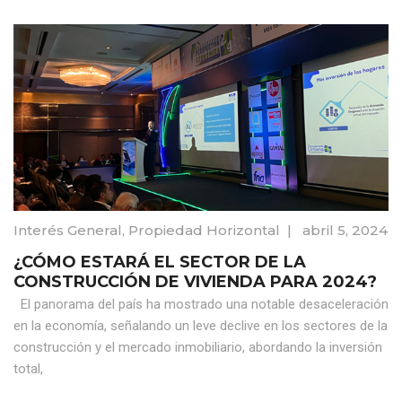
Interés General
,
Propiedad Horizontal
|
abril 5, 2024
¿CÓMO ESTARÁ EL SECTOR DE LA
CONSTRUCCIÓN DE VIVIENDA PARA 2024?
El panorama del país ha mostrado una notable desaceleración
en la economía, señalando un leve declive en los sectores de la
construcción y el mercado inmobiliario, abordando la inversión
total,