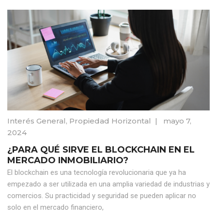
Interés General
,
Propiedad Horizontal
|
mayo 7,
2024
¿PARA QUÉ SIRVE EL BLOCKCHAIN EN EL
MERCADO INMOBILIARIO?
El blockchain es una tecnología revolucionaria que ya ha
empezado a ser utilizada en una amplia variedad de industrias y
comercios. Su practicidad y seguridad se pueden aplicar no
solo en el mercado financiero,