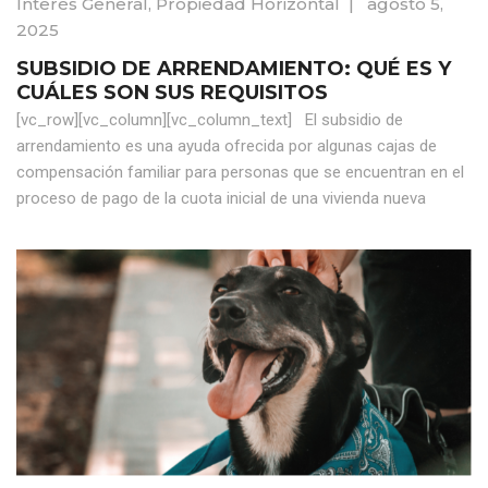
Interés General
,
Propiedad Horizontal
|
agosto 5,
2025
SUBSIDIO DE ARRENDAMIENTO: QUÉ ES Y
CUÁLES SON SUS REQUISITOS
[vc_row][vc_column][vc_column_text] El subsidio de
arrendamiento es una ayuda ofrecida por algunas cajas de
compensación familiar para personas que se encuentran en el
proceso de pago de la cuota inicial de una vivienda nueva