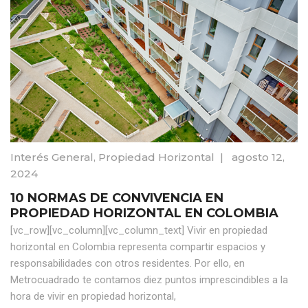
Interés General
,
Propiedad Horizontal
|
agosto 12,
2024
10 NORMAS DE CONVIVENCIA EN
PROPIEDAD HORIZONTAL EN COLOMBIA
[vc_row][vc_column][vc_column_text] Vivir en propiedad
horizontal en Colombia representa compartir espacios y
responsabilidades con otros residentes. Por ello, en
Metrocuadrado te contamos diez puntos imprescindibles a la
hora de vivir en propiedad horizontal,