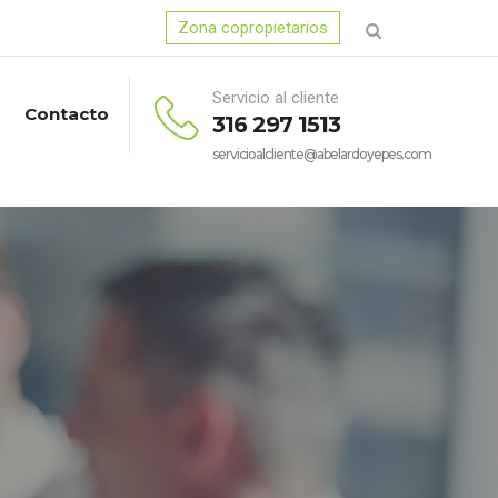
Zona copropietarios
Servicio al cliente
Contacto
316 297 1513
servicioalcliente@abelardoyepes.com