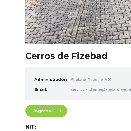
Cerros de Fizebad
Administrador:
AbelardoYepes S.A.S
Email:
servicioalcliente@abelardoyep
Ingresar
NIT: