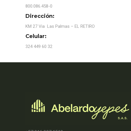
800.086.458-0
Dirección:
KM 27 Via Las Palmas – EL RETIRO
Celular:
324 449 60 32