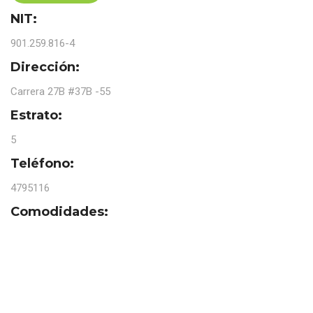
NIT:
901.259.816-4
Dirección:
Carrera 27B #37B -55
Estrato:
5
Teléfono:
4795116
Comodidades: