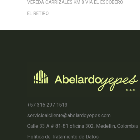
VEREDA CARRIZALES KM 8 VIA EL ESCOBERO
EL RETIRO
+57 316 297 1513
servicioalcliente@abelardoyepes.com
Calle 33 A # 81-81 oficina 302, Medellin, Colombia
Política de Tratamiento de Datos