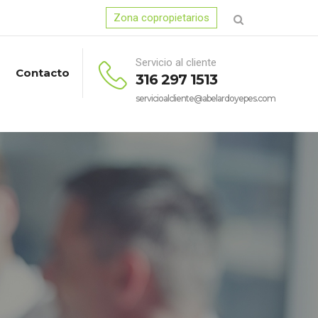
Zona copropietarios
Servicio al cliente
Contacto
316 297 1513
servicioalcliente@abelardoyepes.com