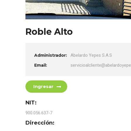
Roble Alto
Administrador:
Abelardo Yepes S.A.S
Email:
servicioalcliente@abelardoyep
Ingresar
NIT:
900.056.637-7
Dirección: