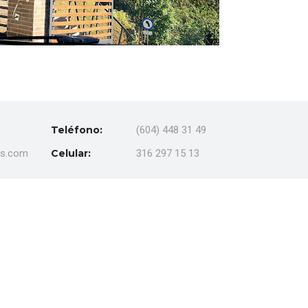
Teléfono:
(604) 448 31 49
es.com
Celular:
316 297 15 13