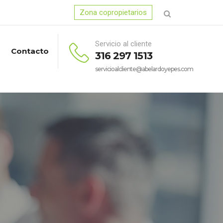
Zona copropietarios
Servicio al cliente
Contacto
316 297 1513
servicioalcliente@abelardoyepes.com