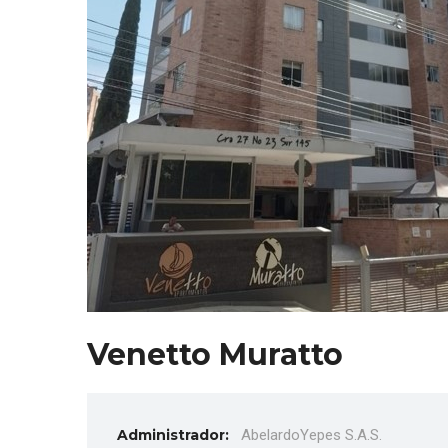
Venetto Muratto
Administrador:
AbelardoYepes S.A.S.