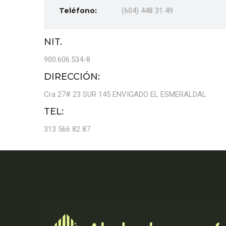
Teléfono:
(604) 448 31 49
NIT.
900.606.534-8
DIRECCIÓN:
Cra 27# 23 SUR 145 ENVIGADO EL ESMERALDAL
TEL:
313 566 82 87