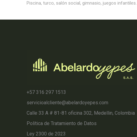
Piscina, turco, salón social, gimnasio, juegos infantiles.
+57 316 297 1513
servicioalcliente@abelardoyepes.com
Calle 33 A # 81-81 oficina 302, Medellin, Colombia
Política de Tratamiento de Datos
Ley 2300 de 2023