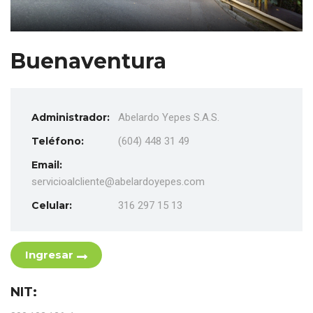
Buenaventura
Administrador:
Abelardo Yepes S.A.S.
Teléfono:
(604) 448 31 49
Email:
servicioalcliente@abelardoyepes.com
Celular:
316 297 15 13
Ingresar
NIT: