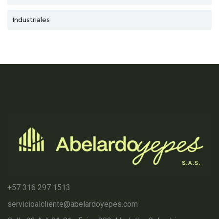
Industriales
+57 316 297 1513
servicioalcliente@abelardoyepes.com