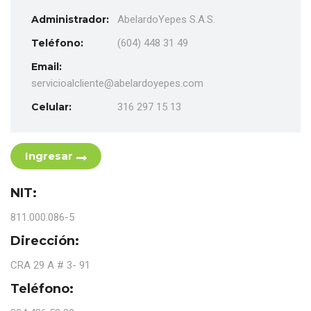
Administrador:
AbelardoYepes S.A.S.
Teléfono:
(604) 448 31 49
Email:
servicioalcliente@abelardoyepes.com
Celular:
316 297 15 13
Ingresar
NIT:
811.000.086-5
Dirección:
CRA 29 A # 3- 91
Teléfono: